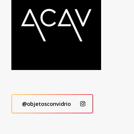
@objetosconvidrio