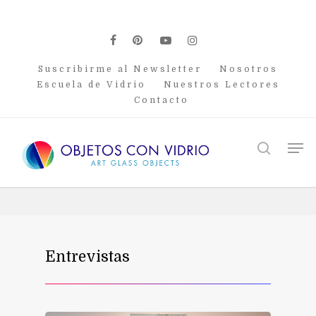
Skip
to
main
facebook
pinterest
youtube
instagram
content
Suscribirme al Newsletter
Nosotros
Escuela de Vidrio
Nuestros Lectores
Contacto
Men
search
Entrevistas