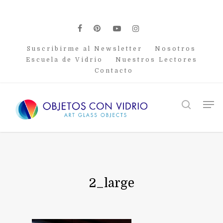
Skip
to
main
facebook
pinterest
youtube
instagram
content
Suscribirme al Newsletter
Nosotros
Escuela de Vidrio
Nuestros Lectores
Contacto
Men
search
2_large