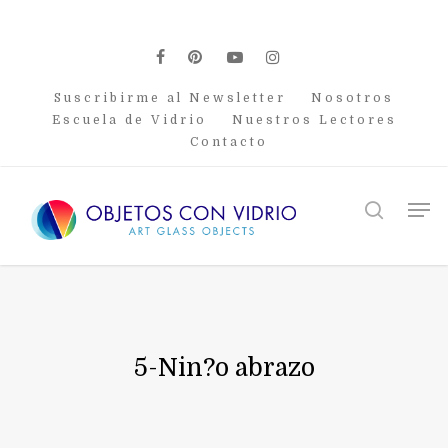
Skip
to
main
facebook
pinterest
youtube
instagram
content
Suscribirme al Newsletter
Nosotros
Escuela de Vidrio
Nuestros Lectores
Contacto
Men
search
5-Nin?o abrazo