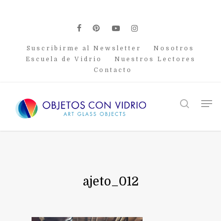
Skip
to
main
facebook
pinterest
youtube
instagram
content
Suscribirme al Newsletter
Nosotros
Escuela de Vidrio
Nuestros Lectores
Contacto
Men
search
ajeto_012