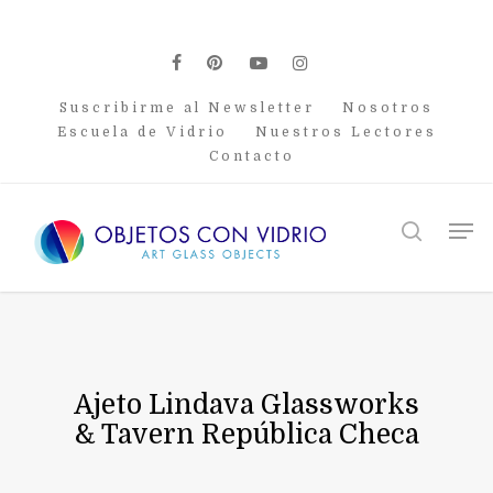
Skip
to
main
facebook
pinterest
youtube
instagram
content
Suscribirme al Newsletter
Nosotros
Escuela de Vidrio
Nuestros Lectores
Contacto
Men
search
Ajeto Lindava Glassworks
& Tavern República Checa