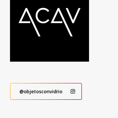
@objetosconvidrio