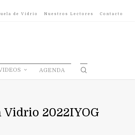
uela de Vidrio
Nuestros Lectores
Contacto
search
VIDEOS
AGENDA
n Vidrio 2022IYOG