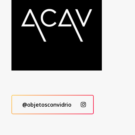
@objetosconvidrio