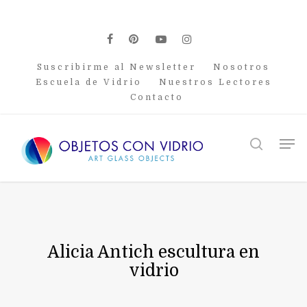
Skip
to
main
facebook
pinterest
youtube
instagram
content
Suscribirme al Newsletter
Nosotros
Escuela de Vidrio
Nuestros Lectores
Contacto
Men
search
Alicia Antich escultura en
vidrio