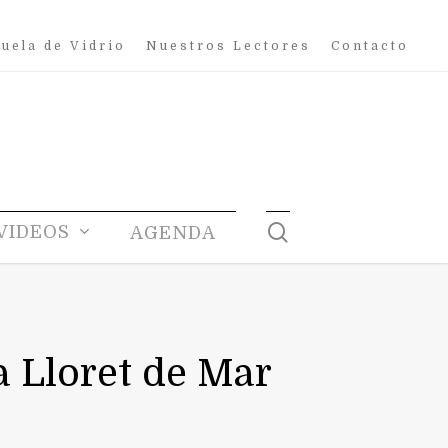
uela de Vidrio
Nuestros Lectores
Contacto
search
VIDEOS
AGENDA
a Lloret de Mar