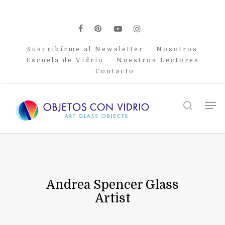
Skip
to
main
facebook
pinterest
youtube
instagram
content
Suscribirme al Newsletter
Nosotros
Escuela de Vidrio
Nuestros Lectores
Contacto
Men
search
Andrea Spencer Glass
Artist