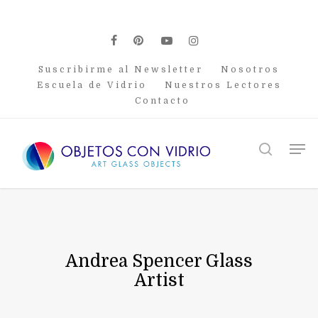
Skip
to
main
facebook
pinterest
youtube
instagram
content
Suscribirme al Newsletter
Nosotros
Escuela de Vidrio
Nuestros Lectores
Contacto
Men
search
Andrea Spencer Glass
Artist