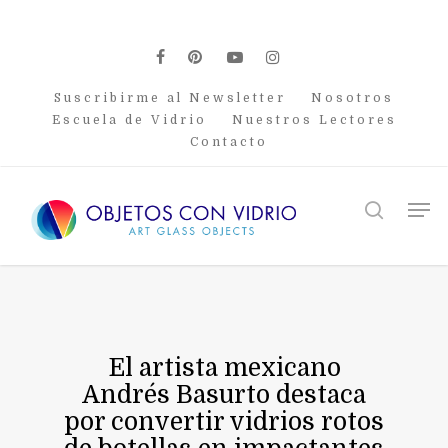
Skip
to
main
facebook
pinterest
youtube
instagram
content
Suscribirme al Newsletter
Nosotros
Escuela de Vidrio
Nuestros Lectores
Contacto
Men
search
El artista mexicano
Andrés Basurto destaca
por convertir vidrios rotos