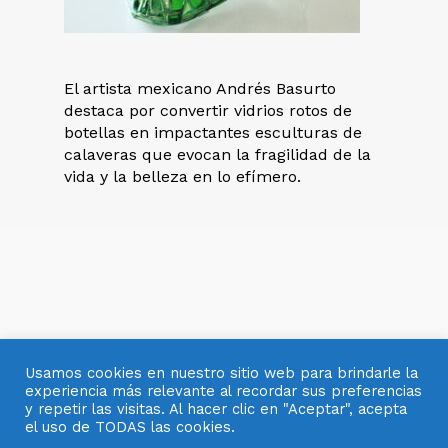
El artista mexicano Andrés Basurto
destaca por convertir vidrios rotos de
botellas en impactantes esculturas de
calaveras que evocan la fragilidad de la
vida y la belleza en lo efímero.
Usamos cookies en nuestro sitio web para brindarle la
experiencia más relevante al recordar sus preferencias
y repetir las visitas. Al hacer clic en "Aceptar", acepta
el uso de TODAS las cookies.
© 2007- 2025 OBJETOS CON VIDRIO