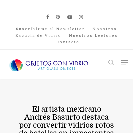
Skip
to
main
facebook
pinterest
youtube
instagram
content
Suscribirme al Newsletter
Nosotros
Escuela de Vidrio
Nuestros Lectores
Contacto
Men
search
El artista mexicano
Andrés Basurto destaca
por convertir vidrios rotos