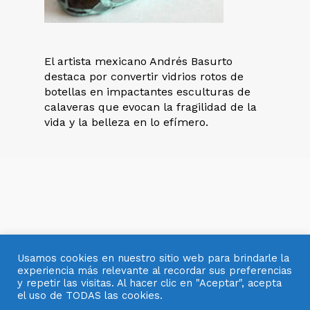
El artista mexicano Andrés Basurto
destaca por convertir vidrios rotos de
botellas en impactantes esculturas de
calaveras que evocan la fragilidad de la
vida y la belleza en lo efímero.
Usamos cookies en nuestro sitio web para brindarle la
experiencia más relevante al recordar sus preferencias
y repetir las visitas. Al hacer clic en "Aceptar", acepta
el uso de TODAS las cookies.
© 2007- 2025 OBJETOS CON VIDRIO