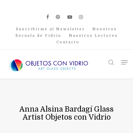
Skip
to
main
facebook
pinterest
youtube
instagram
content
Suscribirme al Newsletter
Nosotros
Escuela de Vidrio
Nuestros Lectores
Contacto
Men
search
Anna Alsina Bardagí Glass
Artist Objetos con Vidrio