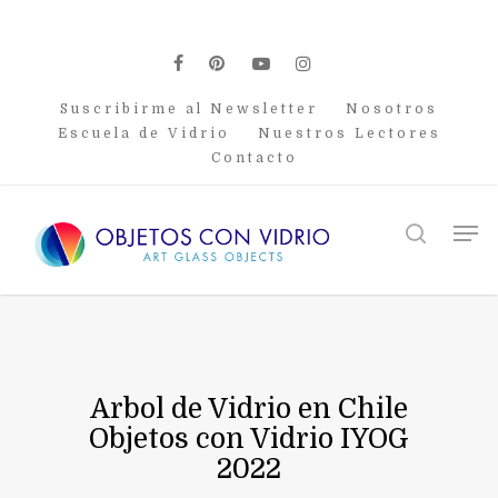
Skip
to
main
facebook
pinterest
youtube
instagram
content
Suscribirme al Newsletter
Nosotros
Escuela de Vidrio
Nuestros Lectores
Contacto
Men
search
Arbol de Vidrio en Chile
Objetos con Vidrio IYOG
2022