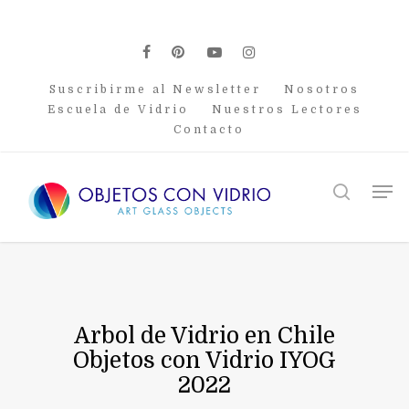
Skip
to
main
facebook
pinterest
youtube
instagram
content
Suscribirme al Newsletter
Nosotros
Escuela de Vidrio
Nuestros Lectores
Contacto
Men
search
Arbol de Vidrio en Chile
Objetos con Vidrio IYOG
2022