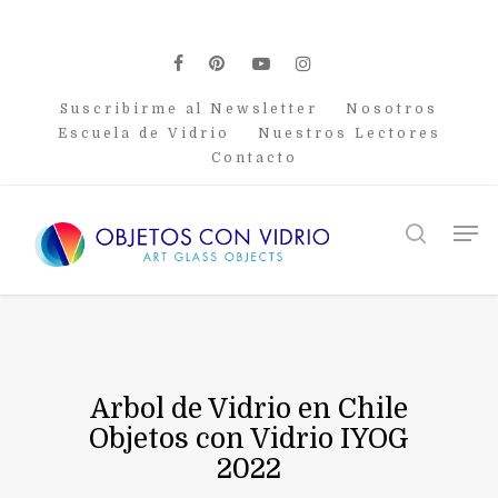
Skip
to
main
facebook
pinterest
youtube
instagram
content
Suscribirme al Newsletter
Nosotros
Escuela de Vidrio
Nuestros Lectores
Contacto
Men
search
Arbol de Vidrio en Chile
Objetos con Vidrio IYOG
2022