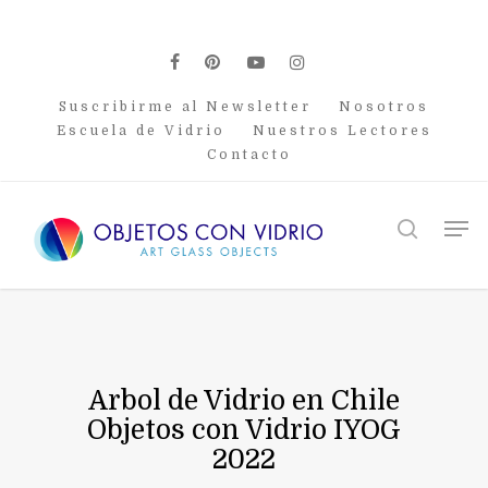
Skip
to
main
facebook
pinterest
youtube
instagram
content
Suscribirme al Newsletter
Nosotros
Escuela de Vidrio
Nuestros Lectores
Contacto
Men
search
Arbol de Vidrio en Chile
Objetos con Vidrio IYOG
2022