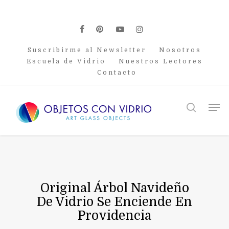
Skip
to
main
facebook
pinterest
youtube
instagram
content
Suscribirme al Newsletter
Nosotros
Escuela de Vidrio
Nuestros Lectores
Contacto
Men
search
Original Árbol Navideño
De Vidrio Se Enciende En
Providencia