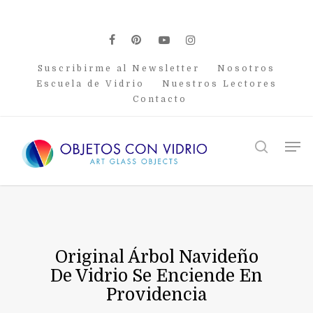
Skip
to
main
facebook
pinterest
youtube
instagram
content
Suscribirme al Newsletter
Nosotros
Escuela de Vidrio
Nuestros Lectores
Contacto
Men
search
Original Árbol Navideño
De Vidrio Se Enciende En
Providencia