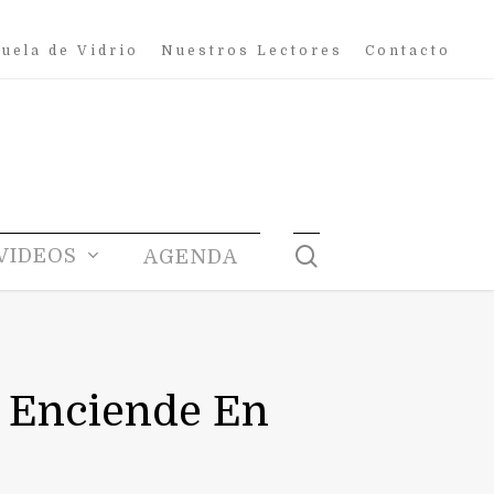
uela de Vidrio
Nuestros Lectores
Contacto
search
VIDEOS
AGENDA
e Enciende En