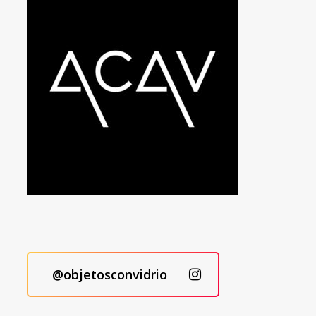
@objetosconvidrio