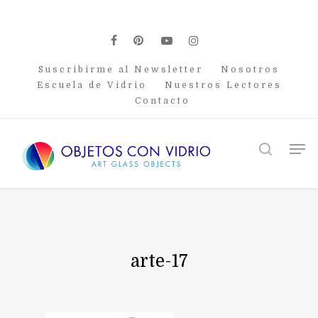
Skip
to
main
facebook
pinterest
youtube
instagram
content
Suscribirme al Newsletter
Nosotros
Escuela de Vidrio
Nuestros Lectores
Contacto
Men
search
arte-17