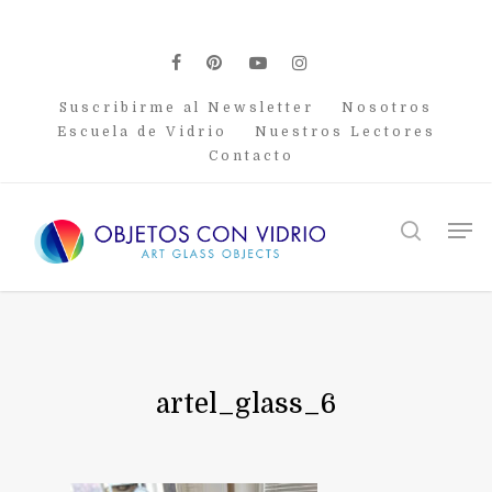
Skip
to
main
facebook
pinterest
youtube
instagram
content
Suscribirme al Newsletter
Nosotros
Escuela de Vidrio
Nuestros Lectores
Contacto
Men
search
artel_glass_6