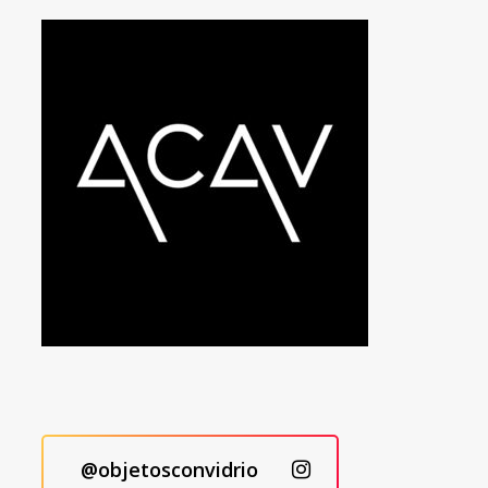
@objetosconvidrio