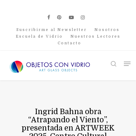
Skip
to
main
facebook
pinterest
youtube
instagram
content
Suscribirme al Newsletter
Nosotros
Escuela de Vidrio
Nuestros Lectores
Contacto
Men
search
Ingrid Bahna obra
“Atrapando el Viento”,
presentada en ARTWEEK