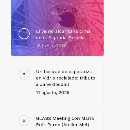
El vidrio alcanza la cima
de la Sagrada Família
18 junio, 2026
Un bosque de esperanza
en vidrio reciclado: tributo
a Jane Goodall
11 agosto, 2025
GLASS Meeting con María
Ruiz Pardo (Atelier Mel)