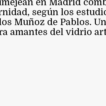
umejean en Madrid comb
nidad, según los estudio
rlos Muñoz de Pablos. Un
 amantes del vidrio artí