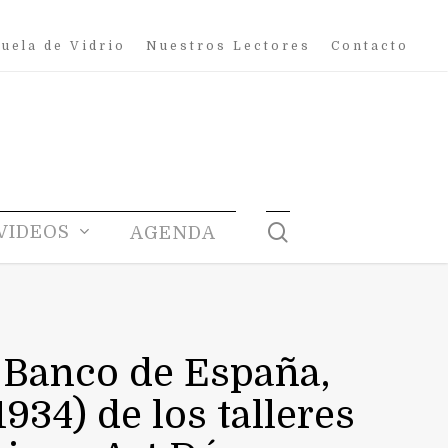
uela de Vidrio
Nuestros Lectores
Contacto
search
VIDEOS
AGENDA
l Banco de España,
934) de los talleres