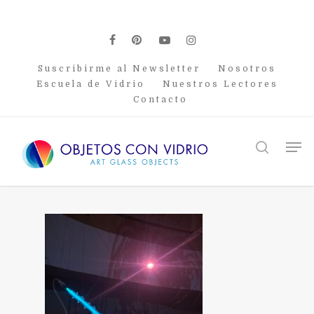
Skip
to
main
facebook
pinterest
youtube
instagram
content
Suscribirme al Newsletter
Nosotros
Escuela de Vidrio
Nuestros Lectores
Contacto
Men
search