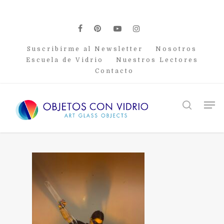
Skip
to
main
facebook
pinterest
youtube
instagram
content
Suscribirme al Newsletter
Nosotros
Escuela de Vidrio
Nuestros Lectores
Contacto
Men
search