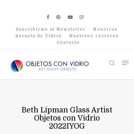
Skip
to
main
facebook
pinterest
youtube
instagram
content
Suscribirme al Newsletter
Nosotros
Escuela de Vidrio
Nuestros Lectores
Contacto
Men
search
Beth Lipman Glass Artist
Objetos con Vidrio
2022IYOG