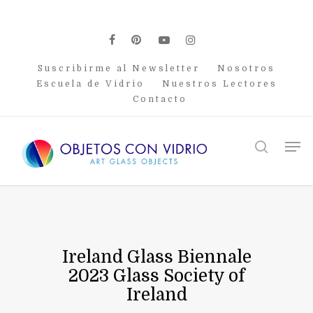
Skip
to
main
facebook
pinterest
youtube
instagram
content
Suscribirme al Newsletter
Nosotros
Escuela de Vidrio
Nuestros Lectores
Contacto
Men
search
Ireland Glass Biennale
2023 Glass Society of
Ireland