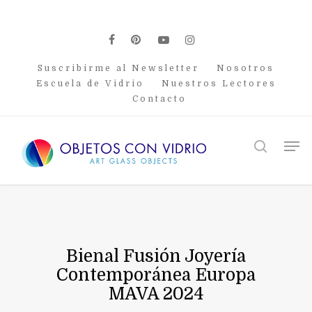
Skip
to
main
facebook
pinterest
youtube
instagram
content
Suscribirme al Newsletter
Nosotros
Escuela de Vidrio
Nuestros Lectores
Contacto
Men
search
Bienal Fusión Joyería
Contemporánea Europa
MAVA 2024