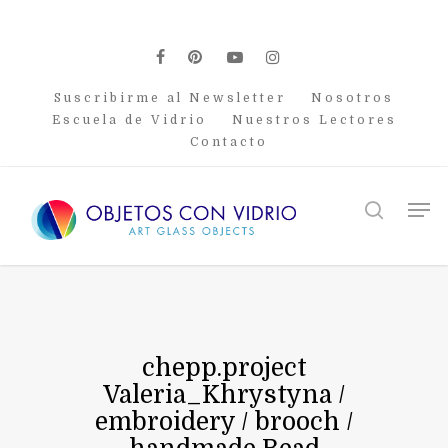
Skip
to
main
facebook
pinterest
youtube
instagram
content
Suscribirme al Newsletter
Nosotros
Escuela de Vidrio
Nuestros Lectores
Contacto
Men
search
chepp.project
Valeria_Khrystyna /
embroidery / brooch /