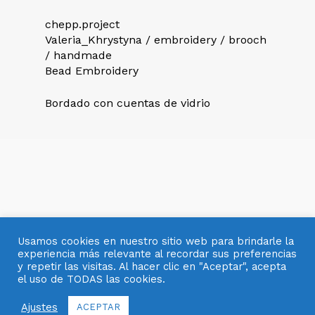
chepp.project
Valeria_Khrystyna / embroidery / brooch
/ handmade
Bead Embroidery
Bordado con cuentas de vidrio
Usamos cookies en nuestro sitio web para brindarle la
experiencia más relevante al recordar sus preferencias
y repetir las visitas. Al hacer clic en "Aceptar", acepta
el uso de TODAS las cookies.
© 2007- 2025 OBJETOS CON VIDRIO
Ajustes
ACEPTAR