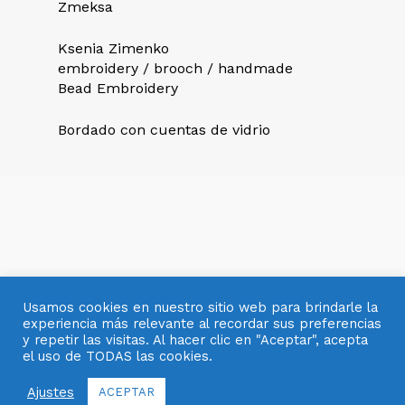
Zmeksa
Ksenia Zimenko
embroidery / brooch / handmade
Bead Embroidery
Bordado con cuentas de vidrio
Usamos cookies en nuestro sitio web para brindarle la
experiencia más relevante al recordar sus preferencias
y repetir las visitas. Al hacer clic en "Aceptar", acepta
el uso de TODAS las cookies.
© 2007- 2025 OBJETOS CON VIDRIO
Ajustes
ACEPTAR
facebook
pinterest
youtube
instagram