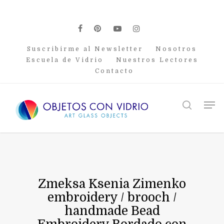
Skip
to
main
facebook
pinterest
youtube
instagram
content
Suscribirme al Newsletter
Nosotros
Escuela de Vidrio
Nuestros Lectores
Contacto
Men
search
Zmeksa Ksenia Zimenko
embroidery / brooch /
handmade Bead