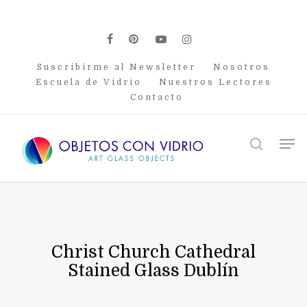
Skip
to
main
facebook
pinterest
youtube
instagram
content
Suscribirme al Newsletter
Nosotros
Escuela de Vidrio
Nuestros Lectores
Contacto
Men
search
Christ Church Cathedral
Stained Glass Dublín