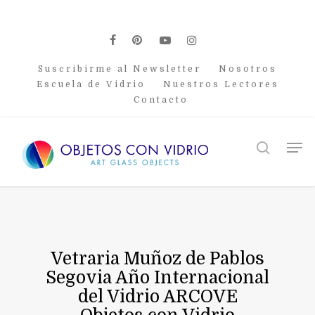
Skip
to
main
facebook
pinterest
youtube
instagram
content
Suscribirme al Newsletter
Nosotros
Escuela de Vidrio
Nuestros Lectores
Contacto
Men
search
Vetraria Muñoz de Pablos
Segovia Año Internacional
del Vidrio ARCOVE