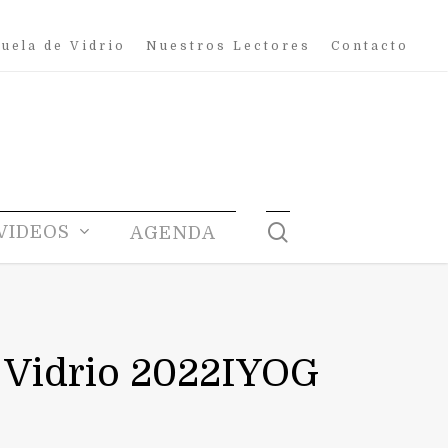
uela de Vidrio
Nuestros Lectores
Contacto
search
VIDEOS
AGENDA
n Vidrio 2022IYOG