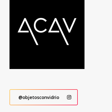
@objetosconvidrio