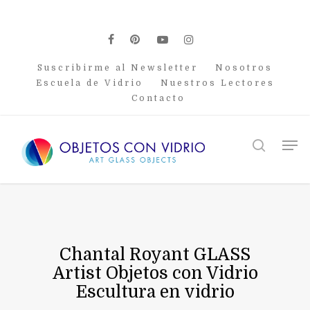
Skip
to
main
facebook
pinterest
youtube
instagram
content
Suscribirme al Newsletter
Nosotros
Escuela de Vidrio
Nuestros Lectores
Contacto
Men
search
Chantal Royant GLASS
Artist Objetos con Vidrio
Escultura en vidrio