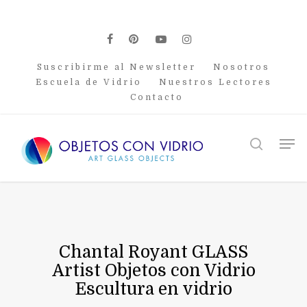
Skip
to
main
facebook
pinterest
youtube
instagram
content
Suscribirme al Newsletter
Nosotros
Escuela de Vidrio
Nuestros Lectores
Contacto
Men
search
Chantal Royant GLASS
Artist Objetos con Vidrio
Escultura en vidrio