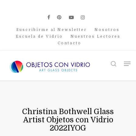
Skip
to
main
facebook
pinterest
youtube
instagram
content
Suscribirme al Newsletter
Nosotros
Escuela de Vidrio
Nuestros Lectores
Contacto
Men
search
Christina Bothwell Glass
Artist Objetos con Vidrio
2022IYOG