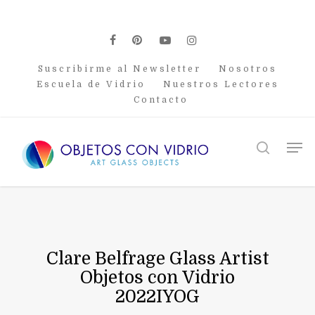
Skip
to
main
facebook
pinterest
youtube
instagram
content
Suscribirme al Newsletter
Nosotros
Escuela de Vidrio
Nuestros Lectores
Contacto
Men
search
Clare Belfrage Glass Artist
Objetos con Vidrio
2022IYOG