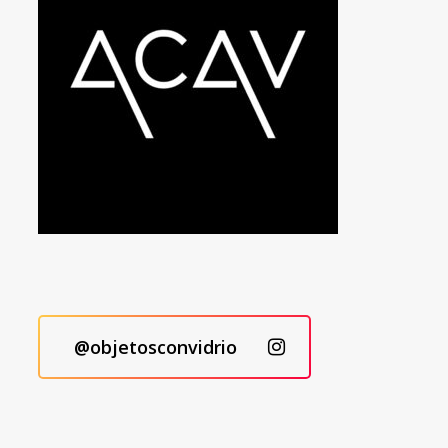
@objetosconvidrio