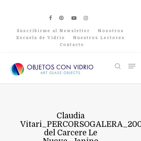
Skip
to
main
facebook
pinterest
youtube
instagram
content
Suscribirme al Newsletter
Nosotros
Escuela de Vidrio
Nuestros Lectores
Contacto
Men
search
Claudia
Vitari_PERCORSOGALERA_20
del Carcere Le