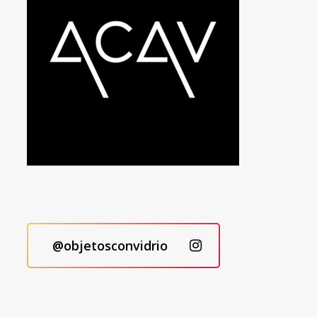
@objetosconvidrio