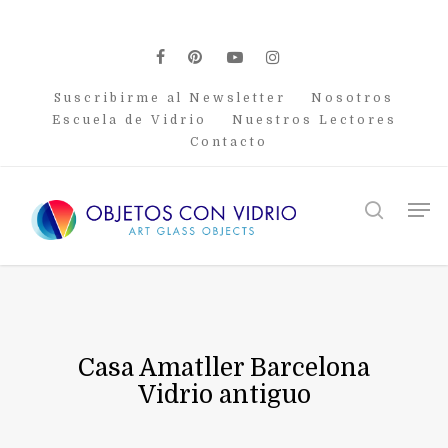
Skip
to
main
facebook
pinterest
youtube
instagram
content
Suscribirme al Newsletter
Nosotros
Escuela de Vidrio
Nuestros Lectores
Contacto
Men
search
Casa Amatller Barcelona
Vidrio antiguo