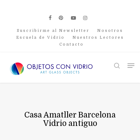
Skip
to
main
facebook
pinterest
youtube
instagram
content
Suscribirme al Newsletter
Nosotros
Escuela de Vidrio
Nuestros Lectores
Contacto
Men
search
Casa Amatller Barcelona
Vidrio antiguo