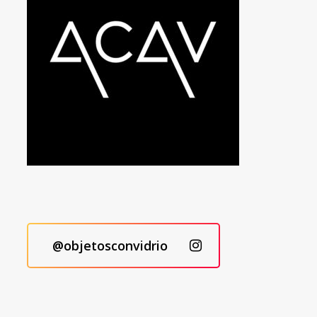
@objetosconvidrio