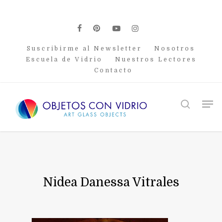
Skip
to
main
facebook
pinterest
youtube
instagram
content
Suscribirme al Newsletter
Nosotros
Escuela de Vidrio
Nuestros Lectores
Contacto
Men
search
Nidea Danessa Vitrales