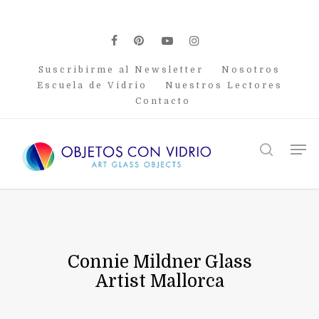
Skip
to
main
facebook
pinterest
youtube
instagram
content
Suscribirme al Newsletter
Nosotros
Escuela de Vidrio
Nuestros Lectores
Contacto
Men
search
Connie Mildner Glass
Artist Mallorca